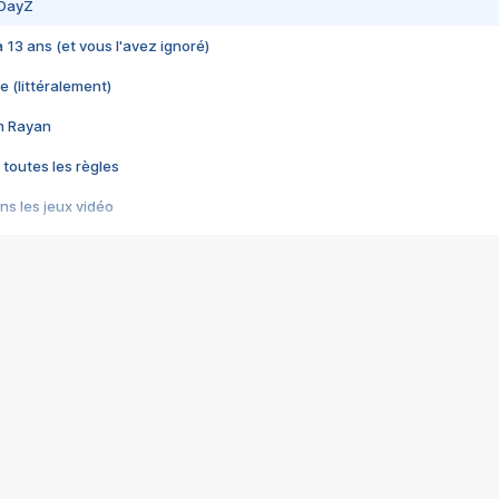
 DayZ
 a 13 ans (et vous l'avez ignoré)
e (littéralement)
im Rayan
 toutes les règles
s les jeux vidéo
us choquant de Rockstar ? - Le scandale BULLY
e plus moche de Steam
du RÊVE tourne au CAUCHEMAR
pendant 8 heures
it… à tort
umiliés par un jeu vidéo
ire - Final Fantasy 8